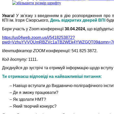
Увага!
У зв'язку з введенням в дію розпорядження про п
КПІ ім. Ігоря Сікорського,
День відкритих дверей ВПІ
буд
Бери участь у Zoom конференції
30.04.2024,
що відбудетьс
https://us04web.zoom.us/j/5418253872?
pwd=VzhuYVVQUmRBZVc1aTB2WEk4YWZGQT09&omn=76
Ідентифікатор ZOOM конференції:
541 825 3872
.
Код доступу:
1111.
Доєднуйся до зустрічі та отримуй інформацію щодо вступ
Ти отримаєш відповіді на найважливіші питання:
– Навіщо вступати до Видавничо-поліграфічного інсти
– Де я зможу працювати?
– Як здолати НМТ?
– Який творчий конкурс?