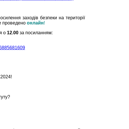
осилення заходів безпеки на території
е проведено
онлайн
!
я о
12.00
за посиланням:
885681609
у 2024!
туту?