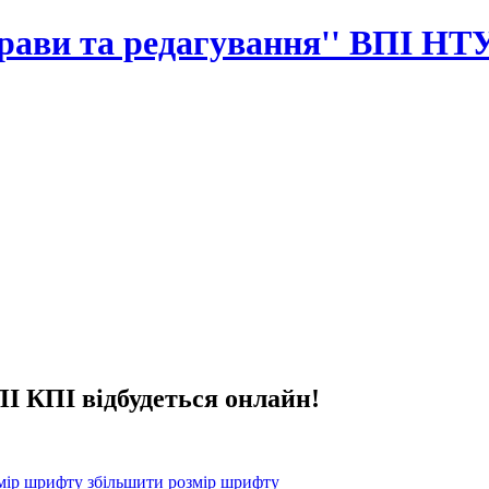
прави та редагування'' ВПІ НТ
ПІ КПІ відбудеться онлайн!
збільшити розмір шрифту