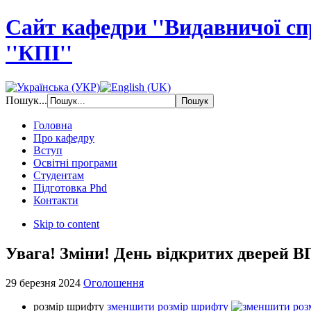
Сайт кафедри ''Видавничої с
''КПІ''
Пошук...
Головна
Про кафедру
Вступ
Освітні програми
Студентам
Підготовка Phd
Контакти
Skip to content
Увага! Зміни! День відкритих дверей В
29 березня 2024
Оголошення
розмір шрифту
зменшити розмір шрифту