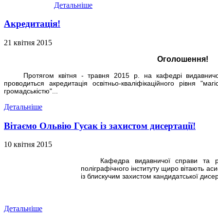
Детальніше
Акредитація!
21 квітня 2015
Оголошення!
Протягом квітня - травня 2015 р. на кафедрі видавнич
проводиться акредитація освітньо-кваліфікаційного рівня "магі
громадськістю"...
Детальніше
Вітаємо Ольвію Гусак із захистом дисертації!
10 квітня 2015
Кафедра видавничої справи та р
поліграфічного інституту щиро вітають ас
із блискучим захистом кандидатської дисерт
Детальніше