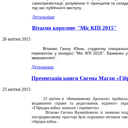
самопрезентації, розумінню її принципів та склад
під час публічного виступу...
Детальніше
Вітаємо королеву "Міс КПІ 2015"
26 квітня 2015
Вітаємо
Ганну Юнак,
студентку спеціальн
перемогою у конкурсі "Міс КПІ 2015". Бажаємо у
звершеннях!..
Детальніше
Презентація книги Євгена Магди «Гіб
25 квітня 2015
23 квітня в «Книжковому Арсеналі» пройшла 
видавничої справи та редагування, відомого укра
«Гібридна війна: вижити і перемогти».
Вітаємо Євгена Валерійовича зі значною подією
пострадянському просторі було порушено питання так
гібрідна війна...