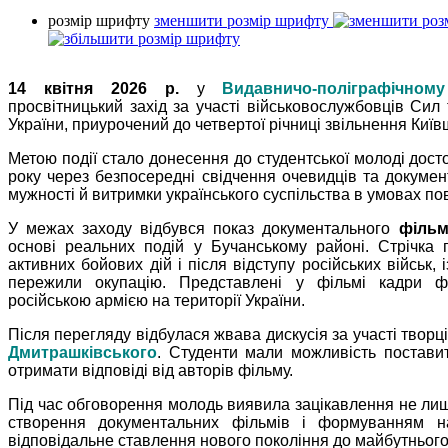
розмір шрифту
зменшити розмір шрифту
14 квітня 2026 р.
у
Видавничо-поліграфічному
просвітницький захід за участі військовослужбовців Си
України, приурочений до четвертої річниці звільнення Київщ
Метою події стало донесення до студентської молоді досто
року через безпосередні свідчення очевидців та докуме
мужності й витримки українського суспільства в умовах п
У межах заходу відбувся показ документального
фільм
основі реальних подій у Бучанському районі. Стрічка п
активних бойових дій і після відступу російських військ,
пережили окупацію. Представлені у фільмі кадри фі
російською армією на території України.
Після перегляду відбулася жвава дискусія за участі творц
Дмитрашківського
. Студенти мали можливість постави
отримати відповіді від авторів фільму.
Під час обговорення молодь виявила зацікавлення не лиш
створення документальних фільмів і формуванням на
відповідальне ставлення нового покоління до майбутнього