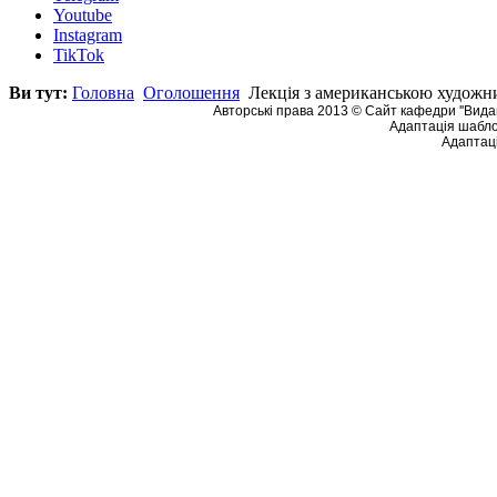
Youtube
Instagram
TikTok
Ви тут:
Головна
Оголошення
Лекція з американською художн
Авторські права 2013 © Сайт кафедри ''Видав
Адаптація шабло
Адаптаці