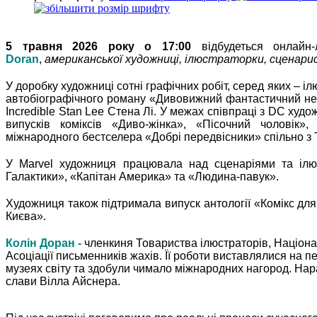
5 травня 2026 року о 17:00
відбудеться онлайн
Doran
,
американської художниці, ілюстраторки, сценарис
У доробку художниці сотні графічних робіт, серед яких – іл
автобіографічного роману «Дивовижний фантастичний ней
Incredible Stan Lee Стена Лі. У межах співпраці з DC худ
випусків коміксів «Диво-жінка», «Пісочний чоловік
міжнародного бестселера «Добрі передвісники» спільно з 
У Marvel художниця працювала над сценаріями та ілюс
Галактики», «Капітан Америка» та «Людина-павук».
Художниця також підтримала випуск антології «Комікс для
Києва».
Колін Доран -
членкиня Товариства ілюстраторів, Націона
Асоціації письменників жахів. Її роботи виставлялися на 
музеях світу та здобули чимало міжнародних нагород. Нара
слави Вілла Айснера.