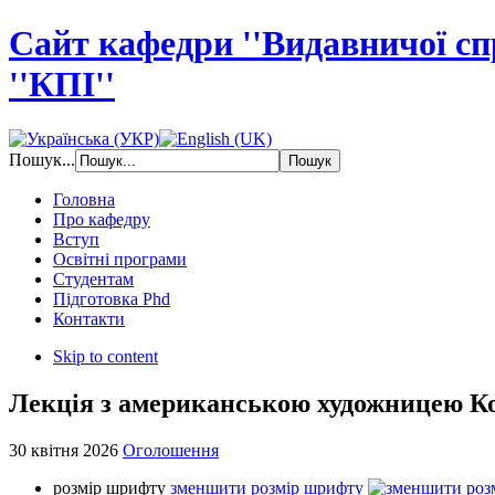
Сайт кафедри ''Видавничої с
''КПІ''
Пошук...
Головна
Про кафедру
Вступ
Освітні програми
Студентам
Підготовка Phd
Контакти
Skip to content
Лекція з американською художницею К
30 квітня 2026
Оголошення
розмір шрифту
зменшити розмір шрифту