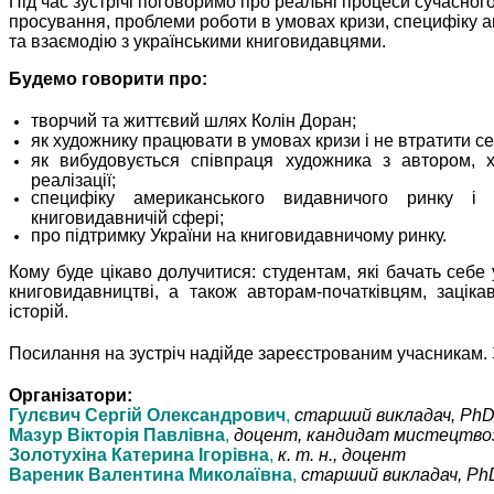
Під час зустрічі поговоримо про реальні процеси сучасног
просування, проблеми роботи в умовах кризи, специфіку 
та взаємодію з українськими книговидавцями.
Будемо говорити про:
творчий та життєвий шлях Колін Доран;
як художнику працювати в умовах кризи і не втратити се
як вибудовується співпраця художника з автором, 
реалізації;
специфіку американського видавничого ринку і 
книговидавничій сфері;
про підтримку України на книговидавничому ринку.
Кому буде цікаво долучитися: студентам, які бачать себе
книговидавництві, а також авторам-початківцям, зацік
історій.
Посилання на зустріч надійде зареєстрованим учасникам.
Організатори:
Гулєвич Сергій Олександрович
,
старший викладач, PhD
Мазур Вікторія Павлівна
,
доцент, кандидат мистецтво
Золотухіна Катерина Ігорівна
,
к. т. н., доцент
Вареник Валентина Миколаївна
,
старший викладач, Ph