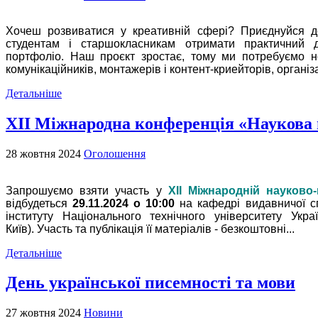
Хочеш розвиватися у креативній сфері? Приєднуйся д
студентам і старшокласникам отримати практичний 
портфоліо.
Наш проєкт зростає, тому ми потребуємо н
к
омунікаційників, м
онтажерів і контент-криейторів, о
рганіза
Детальніше
ХІІ Міжнародна конференція «Наукова
28 жовтня 2024
Оголошення
Запрошуємо взяти участь у
ХІІ Міжнародній науково
відбудеться
29.11.2024 о 10:00
на кафедрі видавничої с
інституту Національного технічного університету Укра
Київ).
Участь та публікація її матеріалів - безкоштовні...
Детальніше
День української писемності та мови
27 жовтня 2024
Новини