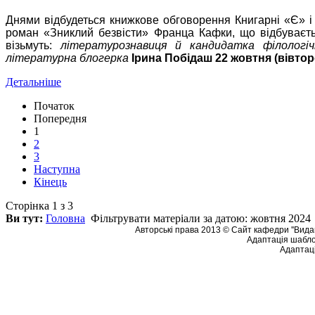
Днями відбудеться книжкове обговорення Книгарні «Є» і
роман «Зниклий безвісти» Франца Кафки, що
відбуваєт
візьмуть:
літературознавиця й кандидатка філологіч
літературна блогерка
Ірина Побідаш
22 жовтня (вівторо
Детальніше
Початок
Попередня
1
2
3
Наступна
Кінець
Сторінка 1 з 3
Ви тут:
Головна
Фільтрувати матеріали за датою: жовтня 2024
Авторські права 2013 © Сайт кафедри ''Видав
Адаптація шабло
Адаптаці