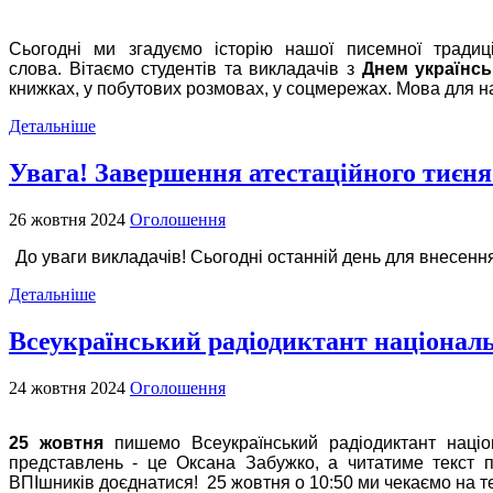
Сьогодні ми згадуємо історію нашої писемної тради
слова.
Вітаємо студентів та викладачів з
Днем українсь
книжках, у побутових розмовах, у соцмережах.
Мова для на
Детальніше
Увага! Завершення атестаційного тиєня
26 жовтня 2024
Оголошення
До уваги викладачів! Сьогодні останній день для внесенн
Детальніше
Всеукраїнський радіодиктант національ
24 жовтня 2024
Оголошення
25 жовтня
пишемо Всеукраїнський радіодиктант націо
представлень - це Оксана Забужко, а читатиме текст
ВПІшників доєднатися!
25 жовтня о 10:50 ми чекаємо на т