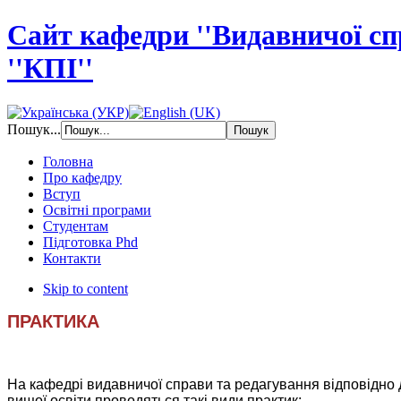
Сайт кафедри ''Видавничої с
''КПІ''
Пошук...
Головна
Про кафедру
Вступ
Освітні програми
Студентам
Підготовка Phd
Контакти
Skip to content
ПРАКТИКА
На кафедрі видавничої справи та редагування відповідно д
вищої освіти проводяться такі види практик: