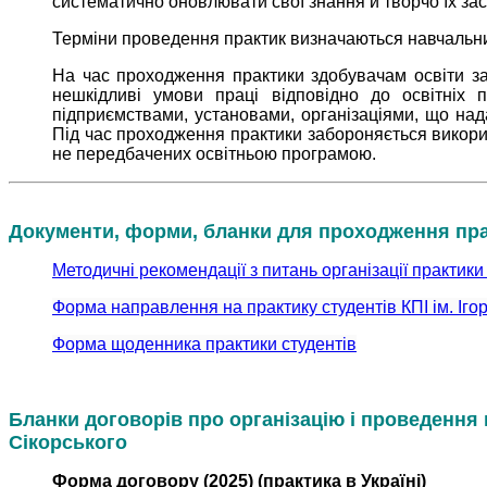
систематично оновлювати свої знання й творчо їх зас
Терміни проведення практик визначаються навчальн
На час проходження практики здобувачам освіти за
нешкідливі умови праці відповідно до освітніх 
підприємствами, установами, організаціями, що на
Під час проходження практики забороняється викори
не передбачених освітньою програмою.
Документи, форми, бланки для проходження пр
Методичні рекомендації з питань організації практики
Форма направлення на практику студентів КПІ ім. Іго
Форма щоденника практики студентів
Бланки договорів про організацію і проведення п
Сікорського
Форма договору (2025) (практика в Україні)