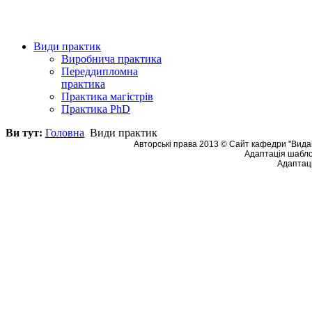
Види практик
Виробнича практика
Переддипломна
практика
Практика магістрів
Практика PhD
Ви тут:
Головна
Види практик
Авторські права 2013 © Сайт кафедри ''Видав
Адаптація шабло
Адаптаці