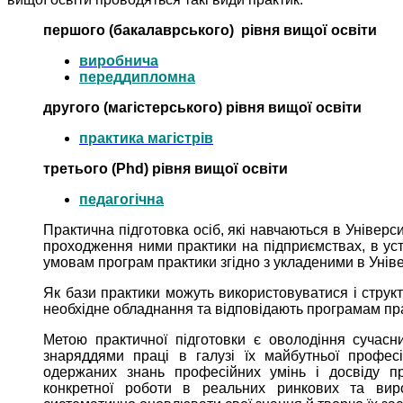
першого (бакалаврського)
рівня вищої
освіти
виробнича
переддипломна
другого (магістерського) рівня вищої освіти
практика магістрів
третього (Phd) рівня вищої освіти
педагогічна
Практична підготовка осіб, які навчаються в Універс
проходження ними практики на підприємствах, в уста
умовам програм практики згідно з укладеними в Унів
Як бази практики можуть використовуватися і структу
необхідне обладнання та відповідають програмам пр
Метою практичної підготовки є оволодіння сучасн
знаряддями праці в галузі їх майбутньої професі
одержаних знань професійних умінь і досвіду пр
конкретної роботи в реальних ринкових та вир