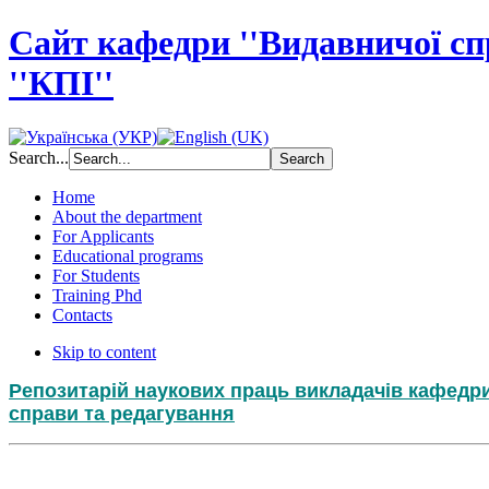
Сайт кафедри ''Видавничої с
''КПІ''
Search...
Home
About the department
For Applicants
Educational programs
For Students
Training Phd
Contacts
Skip to content
Репозитарій наукових праць викладачів кафедр
справи та редагування