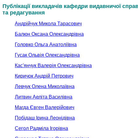
Публікації викладачів кафедри видавничої спра
та редагування
Андрійчук Микола Тарасович
Балюн Оксана Олександрівна
Головко Ольга Анатоліївна
Гусак Ольвія Олександрівна
Кас'янчук Валерія Олександрівна
Киричок Андрій Петрович
Левчук Олена Миколаївна
Литвин Аеліта Василівна
Магда Євген Валерійович
Побідаш Ірина Леонідівна
Сегол Радміла Ігорівна