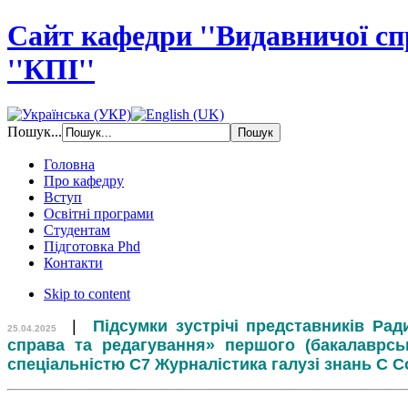
Сайт кафедри ''Видавничої с
''КПІ''
Пошук...
Головна
Про кафедру
Вступ
Освітні програми
Студентам
Підготовка Phd
Контакти
Skip to content
|
Підсумки зустрічі представників Ра
25.04.2025
справа та редагування» першого (бакалаврсько
спеціальністю C7 Журналістика галузі знань С С