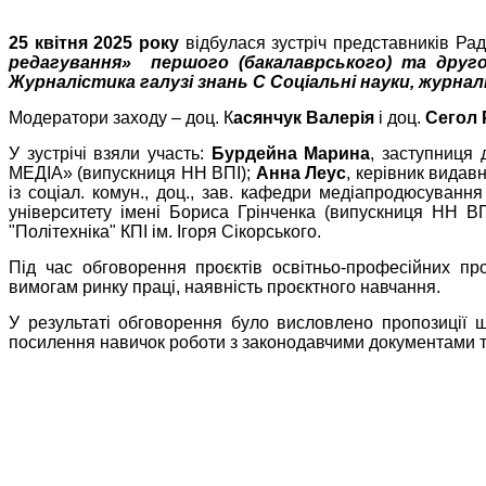
25 квітня 2025 року
відбулася зустріч представників Рад
редагування» першого (бакалаврського) та другог
Журналістика галузі знань С Соціальні науки, журнал
Модератори заходу – доц. К
асянчук Валерія
і доц.
Сегол 
У зустрічі взяли участь:
Бурдейна Марина
, заступниця
МЕДІА» (випускниця НН ВПІ);
Анна Леус
, керівник видав
із соціал. комун., доц., зав. кафедри медіапродюсуванн
університету імені Бориса Грінченка (випускниця НН В
"Політехніка" КПІ ім. Ігоря Сікорського.
Під час обговорення проєктів освітньо-професійних пр
вимогам ринку праці, наявність проєктного навчання.
У результаті обговорення було вислов
лено пропозиції 
посилення навичок роботи з законодавчими документами та