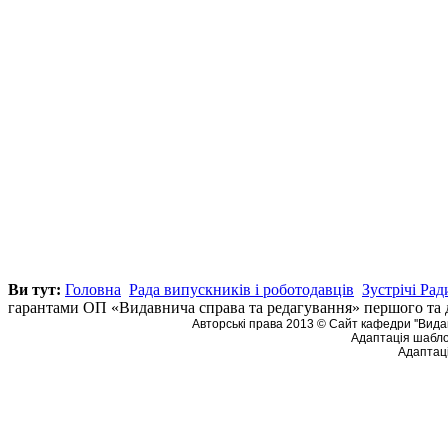
Ви тут:
Головна
Рада випускників і роботодавців
Зустрічі Ра
гарантами ОП «Видавнича справа та редагування» першого та д
Авторські права 2013 © Сайт кафедри ''Видав
Адаптація шабло
Адаптаці