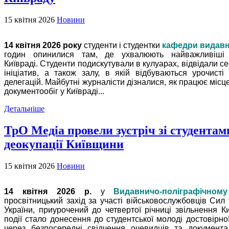
15 квітня 2026
Новини
14 квітня 2026 року
студенти і студентки
кафедри видавн
годин опинилися там, де ухвалюють найважливіші
Київраді.
Студенти подискутували в кулуарах, відвідали се
ініціатив, а також залу, в якій відбуваються урочист
делегацій. Майбутні журналісти дізналися, як працює міс
документообіг у Київраді...
Детальніше
ТрО Медіа провели зустріч зі студентам
деокупації Київщини
15 квітня 2026
Новини
14 квітня 2026 р.
у
Видавничо-поліграфічному
просвітницький захід за участі військовослужбовців Си
України, приурочений до четвертої річниці звільнення Ки
події стало донесення до студентської молоді достовірно
через безпосередні свідчення очевидців та документ