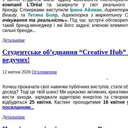
компанії L’Oréal
та зазирнути у світ реального м
бренду.
Спікерками виступили
Ірина Айзман
,
директорка
Beauty
, та
Тетяна Бояр
,
директорка з маркетингу 
очікування та реальність».
Під час зустрічі обговори
такий бренд-менеджер і які його задачі; к
лючові елемен
сильні бренди...
Детальніше
Студентське об’єднання “Creative Hub”
ведучих!
12 квітня 2026
Оголошення
Хочеш прокачати свої навички публічних виступів, стати о
досвід? Тоді це твій шанс!
Ми шукаємо активних, креативних
вести заходи, заряджати аудиторію енергією та створю
відбудеться
25 квітня.
Каст
инг проходитиме
16 квітня 
посиланням...
Детальніше