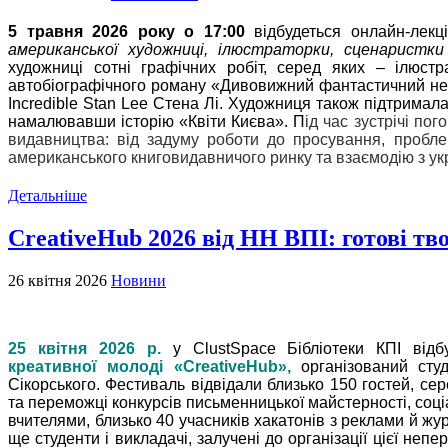
5 травня 2026 року о 17:00
відбудеться онлайн-лекц
американської художниці, ілюстраторки, сценаристки
художниці сотні графічних робіт, серед яких – ілюстр
автобіографічного роману «Дивовижний фантастичний ней
Incredible Stan Lee Стена Лі.
Художниця також підтримала 
намалювавши історію «Квіти Києва».
П
ід час зустрічі по
видавництва: від задуму роботи до просування, пробле
американського книговидавничого ринку та взаємодію з ук
Детальніше
CreativeHub 2026 від НН ВПІ: готові тв
26 квітня 2026
Новини
25 квітня 2026 р.
у ClustSpace Бібліотеки КПІ від
креативної молоді «CreativeHub»,
організований сту
Сікорського.
Фестиваль відвідали близько 150 гостей, се
та переможці конкурсів письменницької майстерності, соці
вчителями, близько 40 учасників хакатонів з реклами й журн
ще студенти і викладачі, залучені до організації цієї непе