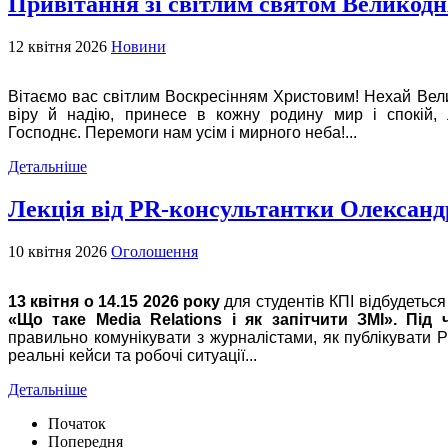
Привітання зі світлим святом Великодн
12 квітня 2026
Новини
Вітаємо вас світлим Воскресінням Христовим!
Нехай Вели
віру й надію, принесе в кожну родину мир і спокій,
Господнє.
Перемоги нам усім і мирного неба!...
Детальніше
Лекція від PR-консультантки Олексан
10 квітня 2026
Оголошення
13 квітня
о 14.15
2026 року
для студентів КПІ відбудеться
«Що таке Media Relations і як запітчити ЗМІ».
Під 
правильно комунікувати з журналістами,
як публікувати 
реальні кейси та робочі ситуації...
Детальніше
Початок
Попередня