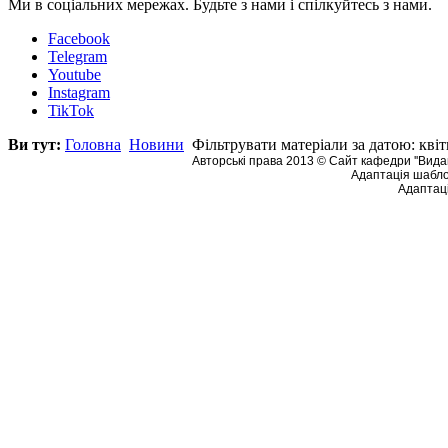
Ми в соціальних мережах. Будьте з нами і спілкуйтесь з нами.
Facebook
Telegram
Youtube
Instagram
TikTok
Ви тут:
Головна
Новини
Фільтрувати матеріали за датою: квіт
Авторські права 2013 © Сайт кафедри ''Видав
Адаптація шабло
Адаптаці