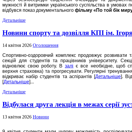
мужності й витримки українського суспільства в умовах 
відбувся показ документального
фільму «По той бік миру»
Детальніше
Новини спорту та дозвілля КПІ ім. Ігор
14 квітня 2026
Оголошення
Спортивно-оздоровчий комплекс продовжує розвивати та
секцій для студентів та працівників університету.
Секц
відновлює свою роботу.
В
залі
є все необхідне, щоб сп
верхня страховка) та прогресувати. Регулярні тренування
відкриває набір студентів та аспірантів [
Детальніше
].
Ві
[
Детальніше
]...
Детальніше
Відбулася друга лекція в межах серії зу
13 квітня 2026
Новини
9 квітня студенти мали чудову можливість поспілкуват