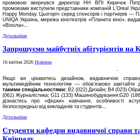
промовою звернувся директор НН ВПІ Киричок Петр
промовами виступили представники компаній L'Oreal Укра
Happy Monday. Цьогоріч серед спонсорів і партнерів — 
UNIQA Україна, мережа кінотеатрів «Планета кіно», вид
«Віхола»..
.
Детальніше
Запрошуємо майбутніх абітурієнтів на 
16 квітня 2026
Новини
Якщо ви цікавитесь дизайном, видавничою справо
мультимедійним технологіям — обов'язково завітайте
такими спеціальностями:
В2 (022) Дизайн;
B4 (023) Обр
(061) Журналістика;
G11 (133) Машинобудування;
G20 (186
дізнаєтесь про «фішки» навчання, особливості всту
безпосередньо від викладачів та студентів...
Детальніше
Студенти кафедри видавничої справи та
Київраду