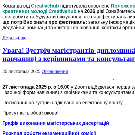
Команда від
Creativehub
підготувала оновлене
Положенн
креативної молоді Creativehub
на
2026 рік
!
Ознайомтесь 
свої робити та будувати очікування, які наш фестиваль л
що потрібно знати про фестиваль:
загальну інформаці
дедлайни;
номінації та критерії оцінювання;
конт
акти орган
Детальніше
Увага! Зустріч магістрантів-дипломникі
навчання) з керівниками та консульта
26 листопада 2025
Оголошення
27 листопада 2025 р. о 16.00
у Zoom відбудеться перша зу
і заочної форм навчання) з керівниками та консультантами
Посилання на зустріч надіслано на електронну пошту.
Присутність обов'язкова!
Графік виконання магістерських дисертацій
Розклад роботи екзаменаційної комісії