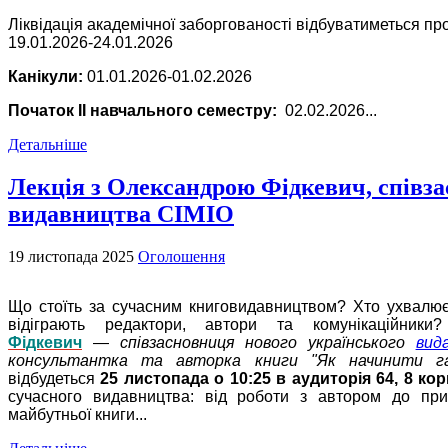
Ліквідація академічної заборгованості відбуватиметься про
19.01.2026-24.01.2026
Канікули:
01.01.2026-01.02.2026
Початок ІІ навчального семестру:
02.02.2026...
Детальніше
Лекція з Олександрою Фідкевич, співз
видавництва СІМІО
19 листопада 2025
Оголошення
Що стоїть за сучасним книговидавництвом? Хто ухвалює
відіграють редактори, автори та комунікаційни
Фідкевич
—
співзасновниця нового українського
вид
консультантка та авторка книги "Як начинити г
відбудеться
25 листопада о 10:25 в
аудиторія 64, 8 ко
сучасного видавництва: від роботи з автором до при
майбутньої книги...