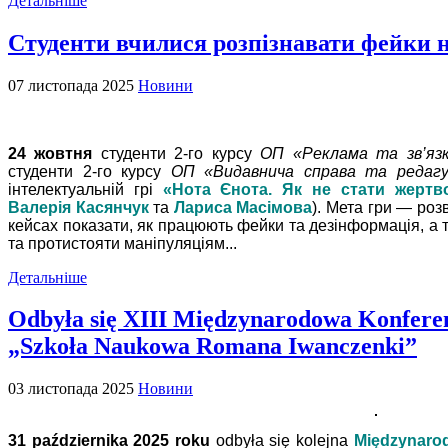
Детальніше
Студенти вчилися розпізнавати фейки н
07 листопада 2025
Новини
24 жовтня
студенти 2-го курсу
ОП «Реклама та зв’яз
студенти 2-го курсу
ОП «Видавнича справа та редаг
інтелектуальній грі
«Нота Єнота. Як не стати жерт
Валерія Касянчук
та
Лариса Масімова
). Мета гри — роз
кейсах показати, як працюють фейки та дезінформація, а 
та протистояти маніпуляціям...
Детальніше
Odbyła się XIII Międzynarodowa Konfer
„Szkoła Naukowa Romana Iwanczenki”
03 листопада 2025
Новини
31 października 2025 roku
odbyła się kolejna
Międzynaro