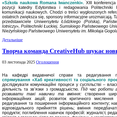
«Szkoła naukowa Romana Iwanczenki».
XIII konferenc
pozycji katedry Edytorstwa i redagowania Politechniki
komunikacji naukowych. Chodzi o treści wygłoszonych refera
ostatnich zwiększa się, sponsory informacyjne urozmaicają. T
przedstawiciele
Uniwersytetu Łódzkiego (Polska)
,
Państw
lotniczy», Politechniki Łuckiej, Sumskiego Państwowego Uniwe
Nieżyńskiego Państwowego Uniwersytetu im. Mikołaja Gogola
Детальніше
Творча команда CreativeHub шукає нов
03 листопада 2025
Оголошення
На кафедрі видавничої справи та редагування
спрямування «Хаб креативності та соціального про
досліджувати комунікаційні процеси у суспільстві – влас
діяльність та зв’язки з громадськістю.
Під час роботи
розвивати такі навички та вміння:
створення широ
інформаційних акцій;
розвиток критичного мислення 
редагування та поширення інформаційного контенту;
на
відповідального прийняття рішень;
вміння передбачат
продукти;
поглиблення навичок професій: журналіст, редак