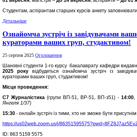
01 вересня
; магістри –
до 14 вересня
; аспіранти –
до 01 
Студентам, аспірантам старших курсів анкету заповнювати
Детальніше
Ознайомча зустріч із завідувачами ваши
кураторами ваших груп, студактивом!
25 серпня 2025
Оголошення
Шановні студенти 1-го курсу
бакалаврату
кафедри видавн
2025 року
відбудеться ознайомча зустріч із завідув
кураторами ваших груп, студактивом!
Місце проведення:
C7 Журналістика
(групи ВП-51, ВР-51, ВП-з51) -
14:00
,
Янгеля 1/37
)
15:30
- онлайн зустріч із тими, хто не зможе бути присутнім
https://us02web.zoom.us/j/86351595575?pwd=8FZ8J7az5
ID: 863 5159 5575