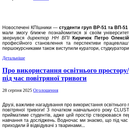
Новоспечені КПІшники —
студенти груп ВР-51 та ВП-51
мали змогу ближче познайомитися зі своїм університе
звернувся
директор НН ВПІ
Киричок Петро Олексі
професійного становлення та перспективи працевлаш
першокурсниками також виступили куратори, студкуратори т
Детальніше
Про використання освітнього простор
під час повітряної тривоги
28 серпня 2025
Оголошення
Друзі, важливе нагадування про використання освітнього
повітряної тривоги!
З початком навчального року CLUST
прийматиме студентів, адже цей простір створювався пе
навчання та досліджень.
Водночас ми знаємо, що під час 
приходили й відвідувачі з тваринами...