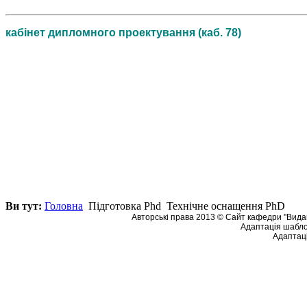
кабінет дипломного проектування (каб. 78)
Ви тут:
Головна
Підготовка Phd
Технічне оснащення PhD
Авторські права 2013 © Сайт кафедри ''Видав
Адаптація шабло
Адаптаці