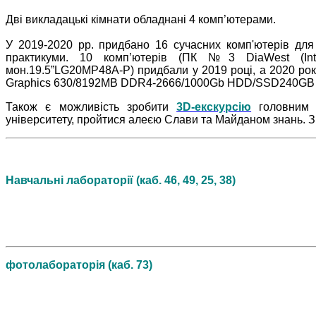
Дві викладацькі кімнати обладнані 4 комп’ютерами.
У 2019-2020 рр. придбано 16 сучасних комп'ютерів для 
практикуми. 10 комп’ютерів (ПК №3 DiaWest (Inte
мон.19.5”LG20MP48A-P) придбали у 2019 році, а 2020 рок
Graphics 630/8192MB DDR4-2666/1000Gb HDD/SSD240GB 2.
Також є можливість зробити
3D-екскурсію
головним к
університету, пройтися алеєю Слави та Майданом знань.
З
Навчальні лабораторії (каб. 46, 49, 25, 38)
фотолабораторія (каб. 73)