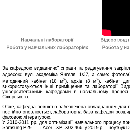
Навчальні лабораторії
Відеоогляд 
Робота у навчальних лабораторіях
Робота у н
За кафедрою видавничої справи та редагування закріпл
адресою: вул. академіка Янгеля, 1/37, а саме: фотола
2
2
методичний кабінет (18 м
), архів (8 м
), кабінет д
використовуються інші приміщення та лабораторії Вида
університетськими кафедрами в навчальному процесі 
Сікорського.
Отже, кафедра повністю забезпечена обладнанням для п
постійно оновлюється, лабораторна база кафедри розши
фаховою літературою.
У 2010-2011 рр. для оптимізації навчального процесу пр
Samsung P29 – 1 і Acer LXPLX02.466,
у 2019 р. – ноутбук 