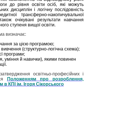
ги до рівня освіти осіб, які можуть
них дисциплін і логічну послідовність
редитної трансферно-накопичувальної
також очікувані результати навчання
ного ступеня вищої освіти.
ма визначає:
вчання за цією програмою;
х вивчення (структурно-логічна схема);
єї програми;
я, уміння й навички), якими повинен
ції.
затвердження освітньо-професійних і
ься
Положенням про розроблення,
 в КПІ ім. Ігоря Сікорського