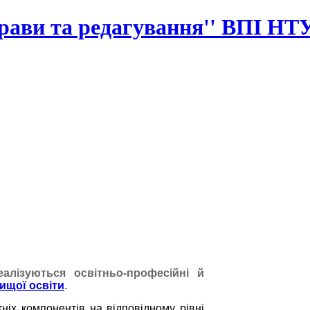
прави та редагування'' ВПІ НТ
алізуються освітньо-професійні й
ищої освіти
.
тніх компонентів на відповідному рівні