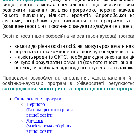
вищої освіти в межах спеціальності, що визначає вимо
розпочати навчання за цією програмою, перелік навчаль
їхнього вивчення, кількість кредитів Європейської к
системи, потрібних для виконання цієї програми, а 
(компетентності), які повинен опанувати здобувач відповід
Освітня (освітньо-професійна чи освітньо-наукова) програ
вимоги до рівня освіти осіб, які можуть розпочати на
перелік освітніх компонентів і логічну послідовність ї
кількість кредитів ЄКТС, необхідних для виконання ці
очікувані результати навчання (компетентності, знанн
оволодіти здобувач відповідного ступеня та кваліфіка
Процедури розроблення, оновлення, удосконалення й 
освітньо-наукових програм в Університеті регулюют
затвердження, моніторинг та перегляд освітніх програм
Опис освітніх програм
Першого
(бакалаврського) рівня
вищої освіти
Другого
(магістерського) рівня
вищої освіти