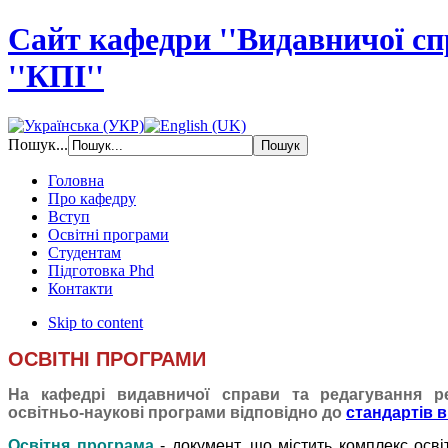
Сайт кафедри ''Видавничої с
''КПІ''
Пошук...
Головна
Про кафедру
Вступ
Освітні програми
Студентам
Підготовка Phd
Контакти
Skip to content
ОСВІТНІ ПРОГРАМИ
На кафедрі видавничої справи та редагування ре
освітньо-наукові програми відповідно до
стандартів в
Освітня програма
- документ, що містить комплекс
осві