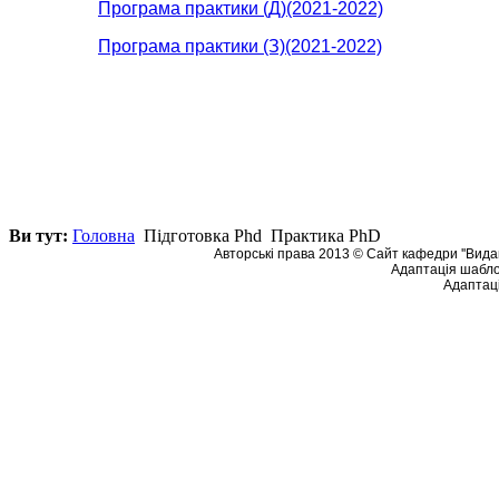
Програма практики (Д)(2021-2022)
Програма практики (З)(2021-2022)
Ви тут:
Головна
Підготовка Phd
Практика PhD
Авторські права 2013 © Сайт кафедри ''Видав
Адаптація шабло
Адаптаці