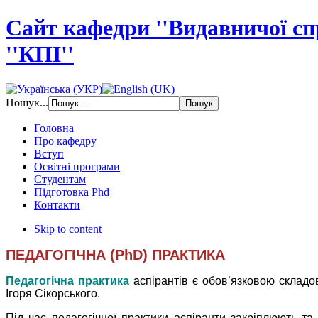
Сайт кафедри ''Видавничої с
''КПІ''
Пошук...
Головна
Про кафедру
Вступ
Освітні програми
Студентам
Підготовка Phd
Контакти
Skip to content
ПЕДАГОГІЧНА (PhD) ПРАКТИКА
Педагогічна практика
аспірантів є обов’язковою складов
Ігоря Сікорського.
Під час педагогічної практики аспіранти закріплюють та 