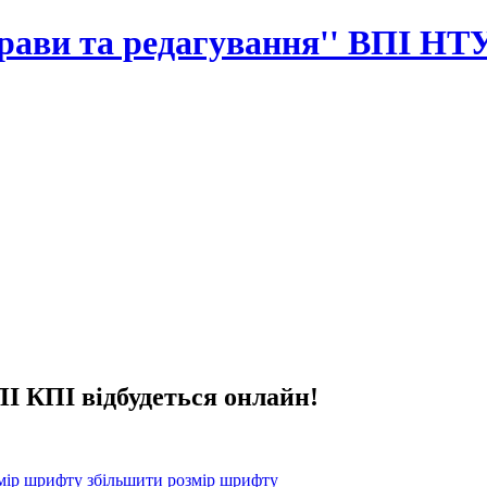
прави та редагування'' ВПІ НТ
ПІ КПІ відбудеться онлайн!
збільшити розмір шрифту