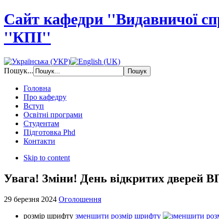
Сайт кафедри ''Видавничої с
''КПІ''
Пошук...
Головна
Про кафедру
Вступ
Освітні програми
Студентам
Підготовка Phd
Контакти
Skip to content
Увага! Зміни! День відкритих дверей В
29 березня 2024
Оголошення
розмір шрифту
зменшити розмір шрифту