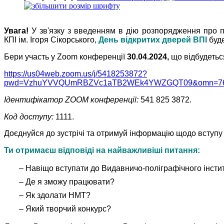
Увага!
У зв'язку з введенням в дію розпорядження про п
КПІ ім. Ігоря Сікорського,
День відкритих дверей ВПІ
буд
Бери участь у Zoom конференції
30.04.2024,
що відбудетьс
https://us04web.zoom.us/j/5418253872?
pwd=VzhuYVVQUmRBZVc1aTB2WEk4YWZGQT09&omn=76
Ідентифікатор ZOOM конференції:
541 825 3872
.
Код доступу:
1111.
Доєднуйся до зустрічі та отримуй інформацію щодо вступ
Ти отримаєш відповіді на найважливіші питання:
– Навіщо вступати до Видавничо-поліграфічного інсти
– Де я зможу працювати?
– Як здолати НМТ?
– Який творчий конкурс?