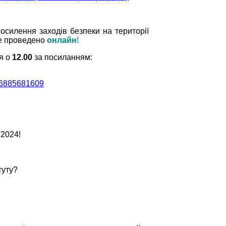
осилення заходів безпеки на території
е проведено
онлайн
!
я о
12.00
за посиланням:
885681609
у 2024!
туту?