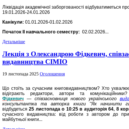
Ліквідація академічної заборгованості відбуватиметься про
19.01.2026-24.01.2026
Канікули:
01.01.2026-01.02.2026
Початок ІІ навчального семестру:
02.02.2026...
Детальніше
Лекція з Олександрою Фідкевич, співз
видавництва СІМІО
19 листопада 2025
Оголошення
Що стоїть за сучасним книговидавництвом? Хто ухвалює
відіграють редактори, автори та комунікаційни
Фідкевич
—
співзасновниця нового українського
вид
консультантка та авторка книги "Як начинити г
відбудеться
25 листопада о 10:25 в
аудиторія 64, 8 ко
сучасного видавництва: від роботи з автором до при
майбутньої книги...