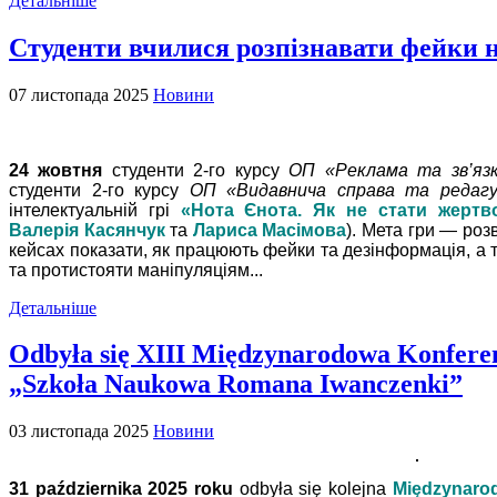
Детальніше
Студенти вчилися розпізнавати фейки н
07 листопада 2025
Новини
24 жовтня
студенти 2-го курсу
ОП «Реклама та зв’яз
студенти 2-го курсу
ОП «Видавнича справа та редаг
інтелектуальній грі
«Нота Єнота. Як не стати жерт
Валерія Касянчук
та
Лариса Масімова
). Мета гри — роз
кейсах показати, як працюють фейки та дезінформація, а 
та протистояти маніпуляціям...
Детальніше
Odbyła się XIII Międzynarodowa Konfer
„Szkoła Naukowa Romana Iwanczenki”
03 листопада 2025
Новини
31 października 2025 roku
odbyła się kolejna
Międzynaro