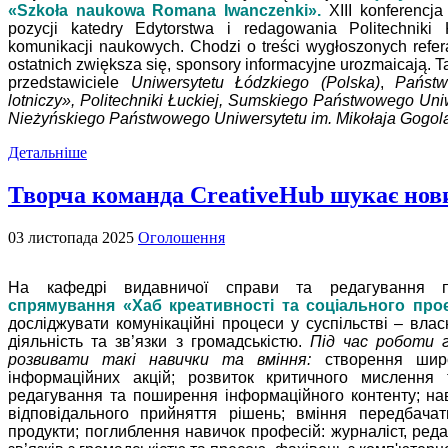
«Szkoła naukowa Romana Iwanczenki».
XIII konferenc
pozycji katedry Edytorstwa i redagowania Politechniki
komunikacji naukowych. Chodzi o treści wygłoszonych refera
ostatnich zwiększa się, sponsory informacyjne urozmaicają. T
przedstawiciele
Uniwersytetu Łódzkiego (Polska)
,
Państw
lotniczy», Politechniki Łuckiej, Sumskiego Państwowego Uniwe
Nieżyńskiego Państwowego Uniwersytetu im. Mikołaja Gogola
Детальніше
Творча команда CreativeHub шукає нов
03 листопада 2025
Оголошення
На кафедрі видавничої справи та редагування
спрямування «Хаб креативності та соціального про
досліджувати комунікаційні процеси у суспільстві – влас
діяльність та зв’язки з громадськістю.
Під час роботи
розвивати такі навички та вміння:
створення широ
інформаційних акцій;
розвиток критичного мислення 
редагування та поширення інформаційного контенту;
на
відповідального прийняття рішень;
вміння передбачат
продукти;
поглиблення навичок професій: журналіст, редак