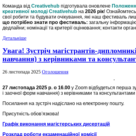
Команда від
Creativehub
підготувала оновлене
Положенн
креативної молоді Creativehub
на
2026 рік
!
Ознайомтесь 
свої робити та будувати очікування, які наш фестиваль л
що потрібно знати про фестиваль:
загальну інформаці
дедлайни;
номінації та критерії оцінювання;
конт
акти орган
Детальніше
Увага! Зустріч магістрантів-дипломникі
навчання) з керівниками та консульта
26 листопада 2025
Оголошення
27 листопада 2025 р. о 16.00
у Zoom відбудеться перша зу
і заочної форм навчання) з керівниками та консультантами
Посилання на зустріч надіслано на електронну пошту.
Присутність обов'язкова!
Графік виконання магістерських дисертацій
Розклад роботи екзаменаційної комісії