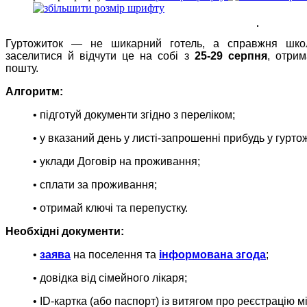
Гуртожиток — не шикарний готель, а справжня школ
заселитися й відчути це на собі з
25-29 серпня
, отри
пошту.
Алгоритм:
• підготуй документи згідно з переліком;
• у вказаний день у листі-запрошенні прибудь у гурто
• уклади Договір на проживання;
• сплати за проживання;
• отримай ключі та перепустку.
Необхідні документи:
•
заява
на поселення та
інформована згода
;
• довідка від сімейного лікаря;
• ID-картка (або паспорт) із витягом про реєстрацію 