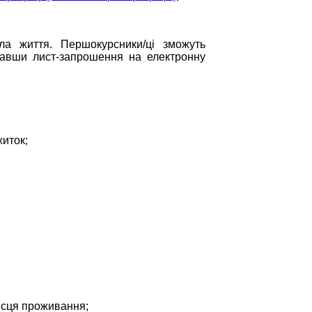
а життя. Першокурсники/ці зможуть
мавши лист-запрошення на електронну
житок;
місця проживання;