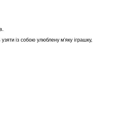
в.
ь узяти із собою улюблену м'яку іграшку,