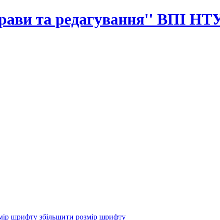
прави та редагування'' ВПІ НТ
збільшити розмір шрифту