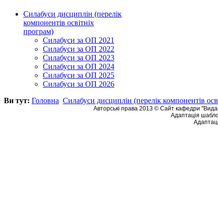
Cилабуси дисциплін (перелік
компонентів освітніх
програм)
Силабуси за ОП 2021
Силабуси за ОП 2022
Силабуси за ОП 2023
Силабуси за ОП 2024
Силабуси за ОП 2025
Силабуси за ОП 2026
Ви тут:
Головна
Cилабуси дисциплін (перелік компонентів осв
Авторські права 2013 © Сайт кафедри ''Видав
Адаптація шабло
Адаптаці