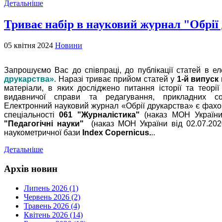
Детальніше
Триває набір в науковий журнал "Обрії
05 квітня 2024
Новини
Запрошуємо Вас до співпраці, до публікації статей в 
друкарства».
Наразі триває прийом статей у
1-й випуск
матеріали, в яких досліджено питання історії та теорії 
видавничої справи та редагування, прикладних соц
Електронний науковий журнал «Обрії друкарства» є фах
спеціальності
061 "Журналістика"
(наказ МОН України
"Педагогічні науки"
(наказ МОН України від 02.07.20
наукометричної бази
Index Copernicus.
..
Детальніше
Архів новин
Липень 2026 (1)
Червень 2026 (2)
Травень 2026 (4)
Квітень 2026 (14)