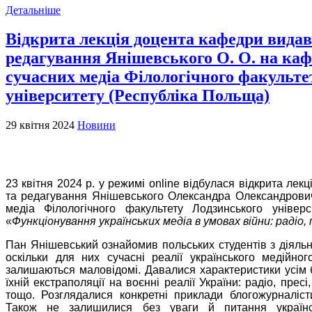
Детальніше
Відкрита лекція доцента кафедри видав
редагування Янішевського О. О. на каф
сучасних медіа Філологічного факульте
університету (Республіка Польща)
29 квітня 2024
Новини
23 квітня 2024 р. у режимі online відбулася відкрита ле
та редагування Янішевського Олександра Олександрович
медіа Філологічного факультету Лодзинського універ
«
Функціонування українських медіа в умовах війни: радіо
Пан Янішевський ознайомив польських студентів з діяльні
оскільки для них сучасні реалії українського медійног
залишаються маловідомі. Давалися характеристики усім 
їхній екстраполяції на воєнні реалії України: радіо, пре
тощо. Розглядалися конкретні приклади блогожурналіс
Також не залишилися без уваги й питання українськ