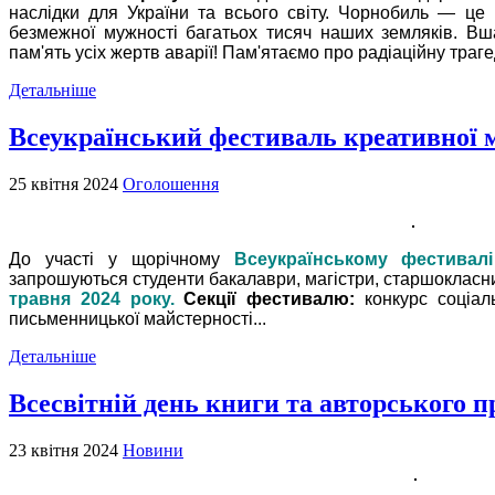
наслідки для України та всього світу.
Чорнобиль — це н
безмежної мужності багатьох тисяч наших земляків.
Вша
пам'ять усіх жертв аварії! Пам'ятаємо про радіаційну траге
Детальніше
Всеукраїнський фестиваль креативної м
25 квітня 2024
Оголошення
До участі у щорічному
Всеукраїнському фестивалі
запрошуються студенти бакалаври, магістри, старшокласни
травня 2024 року.
Секції фестивалю:
конк
урс соціал
письменницької майстерності...
Детальніше
Всесвітній день книги та авторського п
23 квітня 2024
Новини