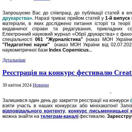
Запрошуємо Вас до співпраці, до публікації статей в 
друкарства».
Наразі триває прийом статей у
1-й випуск
матеріали, в яких досліджено питання історії та теорії 
видавничої справи та редагування, прикладних соц
Електронний науковий журнал «Обрії друкарства» є фах
спеціальності
061 "Журналістика"
(наказ МОН України
"Педагогічні науки"
(наказ МОН України від 02.07.20
наукометричної бази
Index Copernicus.
..
Детальніше
Реєстрація на конкурс фестивалю Creat
30 квітня 2024
Новини
Залишився один день до закриття реєстрації на конкурси
взяти участь в наших конкурсах або мініхакатоні!
Зап
відповідального контенту
,
конкурс письменницької 
можна знайти на
телеграм-каналі
фестивалю.
Зареєструв