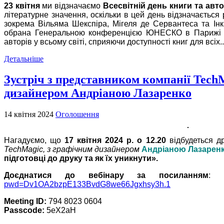
23 квітня
ми відзначаємо
Всесвітній день книги та авт
літературне значення, оскільки в цей день відзначається 
зокрема Вільяма Шекспіра, Мігеля де Сервантеса та Інк
обрана Генеральною конференцією ЮНЕСКО в Парижі в
авторів у всьому світі, сприяючи доступності книг для всіх..
Детальніше
Зустріч з представником компанії Tech
дизайнером Андріаною Лазаренко
14 квітня 2024
Оголошення
Нагадуємо, що
17 квітня 2024 р. о 12.20
відбудеться д
TechMagic, з графічним дизайнером
Андріаною Лазарен
підготовці до друку та як їх уникнути».
Доєднатися до вебінару за посиланням
pwd=Dv1OA2bzpE133BvdG8we66Jgxhsy3h.1
Meeting ID:
794 8023 0604
Passcode:
5eX2aH